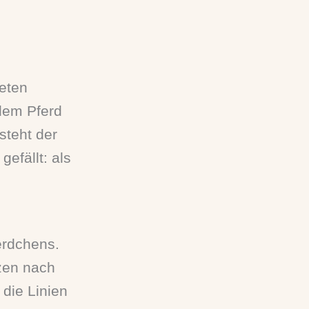
!
teten
dem Pferd
tsteht der
gefällt: als
erdchens.
rzen nach
die Linien