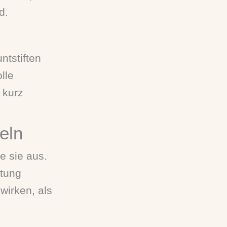
d.
ntstiften
lle
 kurz
teln
e sie aus.
ltung
wirken, als