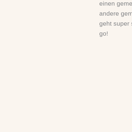
einen geme
andere gem
geht super s
go!