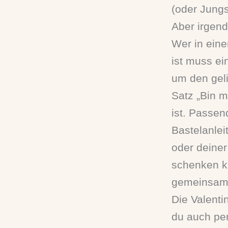
(oder Jungs
Aber irgend
Wer in ein
ist muss ei
um den gel
Satz „Bin 
ist. Passen
Bastelanlei
oder deiner
schenken k
gemeinsame
Die Valenti
du auch per