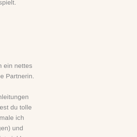
pielt.
h ein nettes
e Partnerin.
nleitungen
est du tolle
male ich
gen) und