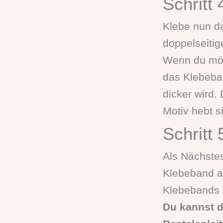
Schritt
Klebe nun d
doppelseiti
Wenn du möch
das Klebeba
dicker wird.
Motiv hebt s
Schritt 
Als Nächstes
Klebeband au
Klebebands s
Du kannst d