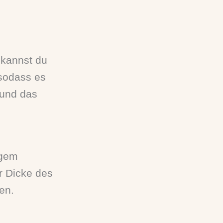
 kannst du
sodass es
 und das
igem
r Dicke des
en.